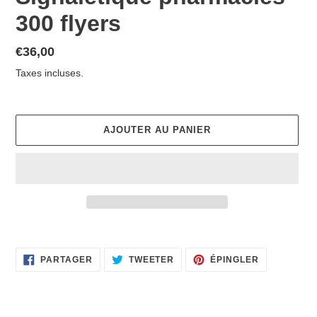
300 flyers
Prix
€36,00
normal
Taxes incluses.
AJOUTER AU PANIER
Ajout
d'un
PARTAGER
TWEETER
ÉPINGLER
produit
PARTAGER
TWEETER
ÉPINGLER
SUR
SUR
SUR
à
FACEBOOK
TWITTER
PINTEREST
votre
panier